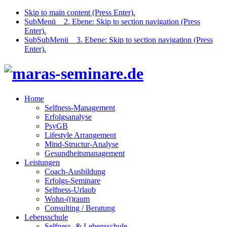
Skip to main content (Press Enter).
SubMenü _ 2. Ebene: Skip to section navigation (Press
Enter).
SubSubMenü _ 3. Ebene: Skip to section navigation (Press
Enter).
Home
Selfness-Management
Erfolgsanalyse
PsyGB
Lifestyle Arrangement
Mind-Structur-Analyse
Gesundheitsmanagement
Leistungen
Coach-Ausbildung
Erfolgs-Seminare
Selfness-Urlaub
Wohn-(t)raum
Consulting / Beratung
Lebensschule
Selfness- & Lebensschule