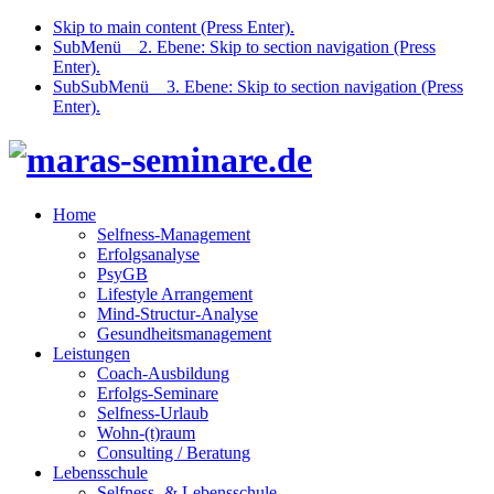
Skip to main content (Press Enter).
SubMenü _ 2. Ebene: Skip to section navigation (Press
Enter).
SubSubMenü _ 3. Ebene: Skip to section navigation (Press
Enter).
Home
Selfness-Management
Erfolgsanalyse
PsyGB
Lifestyle Arrangement
Mind-Structur-Analyse
Gesundheitsmanagement
Leistungen
Coach-Ausbildung
Erfolgs-Seminare
Selfness-Urlaub
Wohn-(t)raum
Consulting / Beratung
Lebensschule
Selfness- & Lebensschule